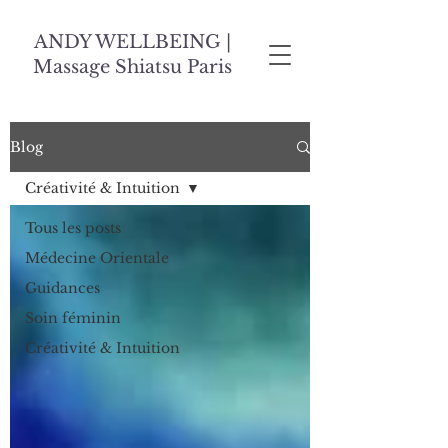
ANDY WELLBEING |
Massage Shiatsu Paris
Blog
Créativité & Intuition
Tous les posts
Médecine Orientale
Guidances
Soin féminin
Créativité & Intuition