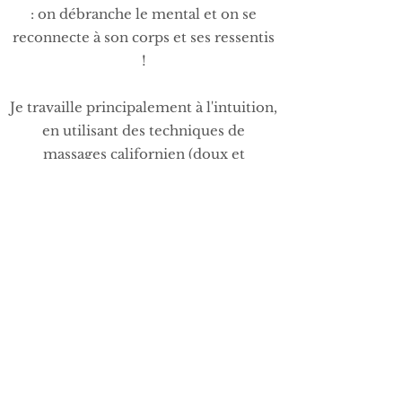
: on débranche le mental et on se
reconnecte à son corps et ses ressentis
!
Je travaille principalement à l'intuition,
en utilisant des techniques de
massages californien (doux et
enveloppant), deep tissue (surtout
pour les sportifs) et l'acupression pour
délier les blocages énergétiques.
Réserver ma séance
Andy Wellbeing