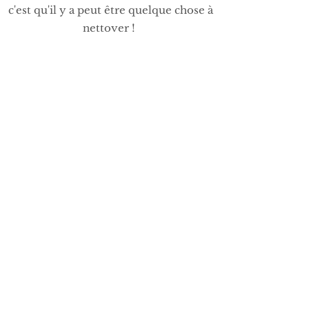
c'est qu'il y a peut être quelque chose à
nettoyer !
Cette prestation ne s'effectue que sur
devis : son prix dépend de la nature du
nettoyage à effectuer, de la surface et
de l'emplacement du lieu.
Si vous avez des questions/une
demande de devis, je vous invite à me
contacter directement.
Me contacter pour un devis
Andy Wellbeing