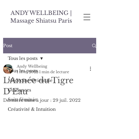
ANDY WELLBEING |
Massage Shiatsu Paris
Post
Tous les posts
Andy Wellbeing
Tous les posts
1 févr. 2022
1 min de lecture
L'Année du Tigre
Médecine Orientale
D'Eau
Guidances
Soin féminin
Dernière mise à jour :
29 juil. 2022
Créativité & Intuition