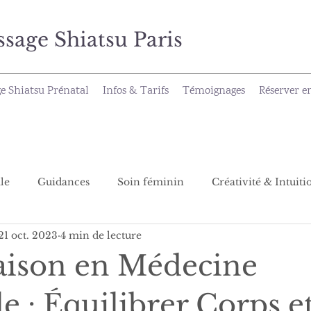
ge Shiatsu Paris
e Shiatsu Prénatal
Infos & Tarifs
Témoignages
Réserver e
le
Guidances
Soin féminin
Créativité & Intuiti
21 oct. 2023
4 min de lecture
saison en Médecine
e : Équilibrer Corps e