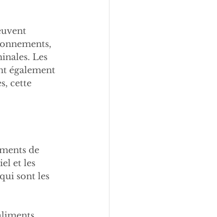
euvent 
lonnements, 
nales. Les 
ont également 
, cette 
iments de 
el et les 
qui sont les 
aliments 