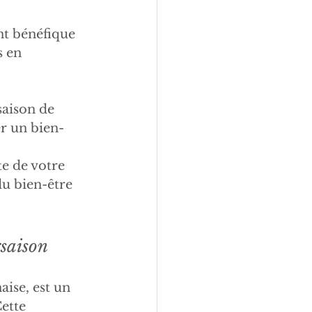
nt bénéfique 
s en 
saison de 
er un bien-
 
e de votre 
du bien-être 
rsaison
ise, est un 
ette 