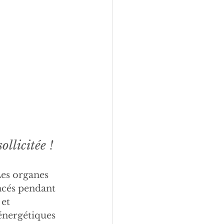
ollicitée !
Les organes 
ncés pendant 
et 
 énergétiques 