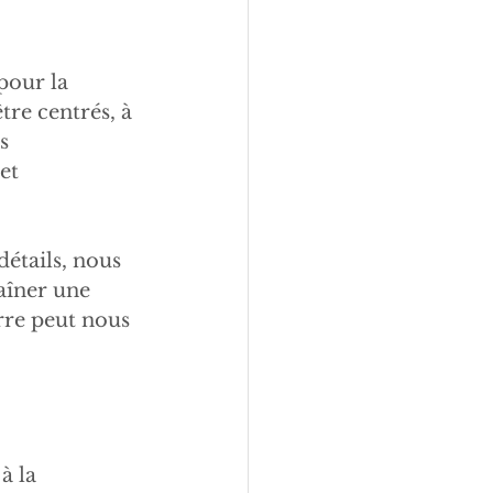
pour la 
tre centrés, à 
s 
et 
étails, nous 
aîner une 
erre peut nous 
à la 