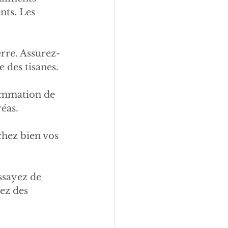
nts. Les 
erre. Assurez-
 des tisanes.
sommation de 
éas. 
hez bien vos 
ssayez de 
ez des 